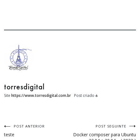
torresdigital
Site
https://www.torresdigital.com.br
Post criado
6
POST ANTERIOR
POST SEGUINTE
Navegação
teste
Docker composer para Ubuntu
de