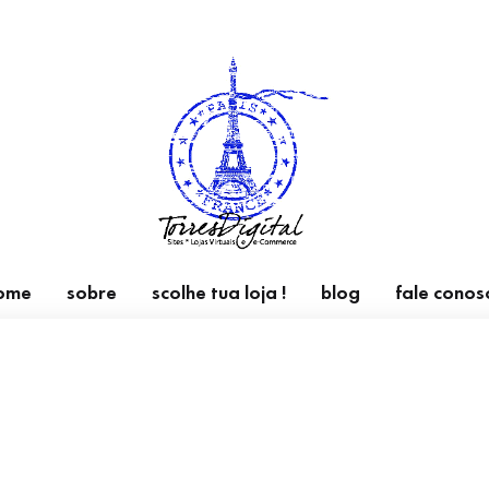
Torres Digital | Sites → Lojas v
sistema e-Commerce para suas vendas na internet
ome
sobre
scolhe tua loja !
blog
fale conos