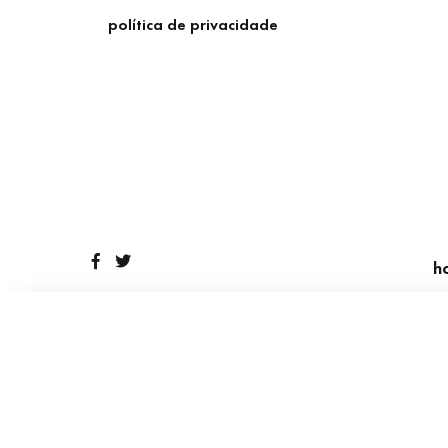
Pular
política de privacidade
para
o
conteúdo
h