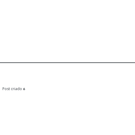
Post criado
6